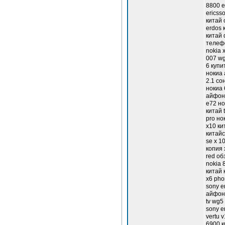
8800 e
ericss
китай 
erdos 
китай 
телефо
nokia 
007 wg
6 купи
нокиа 
2.1 со
нокиа 
айфон 
е72 но
китай 
pro но
x10 ки
китайс
se x 1
копия 
red об
nokia 
китай 
x6 pho
sony e
айфон 
tv wg5
sony e
vertu 
6900 к