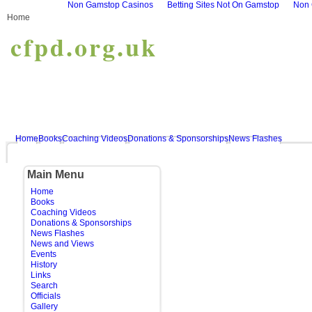
Non Gamstop Casinos
Betting Sites Not On Gamstop
Non 
Home
cfpd.org.uk
Home
Books
Coaching Videos
Donations & Sponsorships
News Flashes
Main Menu
Home
Books
Coaching Videos
Donations & Sponsorships
News Flashes
News and Views
Events
History
Links
Search
Officials
Gallery