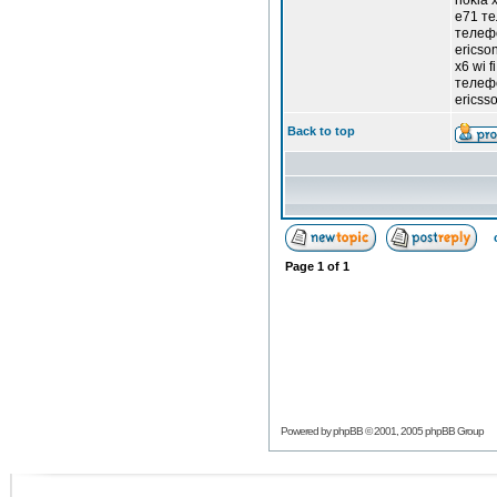
nokia 
e71 те
телефо
ericso
x6 wi 
телефо
ericss
Back to top
Page
1
of
1
Powered by
phpBB
© 2001, 2005 phpBB Group