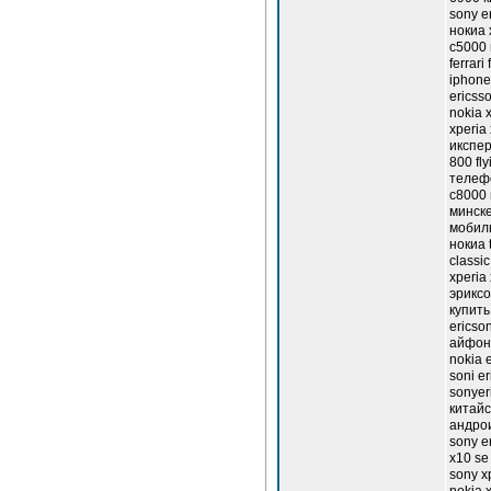
sony e
нокиа 
с5000 
ferrar
iphone
ericss
nokia 
xperia
икспер
800 fl
телефо
c8000 
минске
мобиль
нокиа 
classi
xperia
эриксо
купить
ericso
айфон 
nokia 
soni e
sonyer
китайс
андрои
sony e
x10 se
sony x