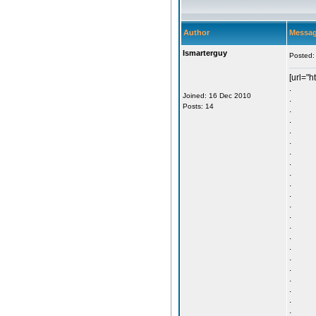
Author
Messa
Ismarterguy
Posted:
[url="ht
.
Joined: 16 Dec 2010
.
Posts: 14
.
.
.
.
.
.
.
.
.
.
.
.
.
.
.
.
.
.
.
.