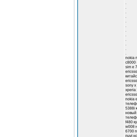
.
.
.
.
.
.
.
.
.
.
.
.
nokia 
с8000 
sim e 
ericss
китайс
ericss
sony x
xperia
ericss
nokia 
телефо
5388i 
новый 
телефо
f480 к
w008 н
6700 n
nuvi н